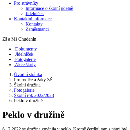
Pro strávníky
Informace o školní jídelně
Jídelníček
Kontaktní informace
Kontakty
Zaměstnanci
Zš a Mš
Chudenín
Dokumenty
Jídelníček
Fotogalerie
Akce školy
Úvodní stránka
Pro rodiče a žáky ZŠ
Školní družina
Fotogalerie
Školní rok 2022/2023
Peklo v družině
Peklo v družině
6.12.2022 se družina změnila v peklo. Kromě čertíků tam s námi byl