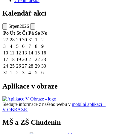
Úřední deska
Kalendář akcí
Srpen
2026
Po
Út
St
Čt
Pá
So
Ne
27
28
29
30
31
1
2
3
4
5
6
7
8
9
10
11
12
13
14
15
16
17
18
19
20
21
22
23
24
25
26
27
28
29
30
31
1
2
3
4
5
6
Aplikace v obraze
Sledujte informace z našeho webu v
mobilní aplikaci –
V OBRAZE.
MŠ a ZŠ Chudenín