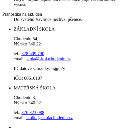
vysuší.
Pranostika na akt. den
Do svatého Vavřince nechval pšenice.
ZÁKLADNÍ ŠKOLA
Chudenín 54,
Nýrsko 340 22
tel.:
378 609 790
email:
skola@skolachudenin.cz
ID datové schránky: 6ggh2y
IČO: 60610107
MATEŘSKÁ ŠKOLA
Chudenín 3,
Nýrsko 340 22
tel.:
376 323 088
email:
skolka@skolachudenin.cz