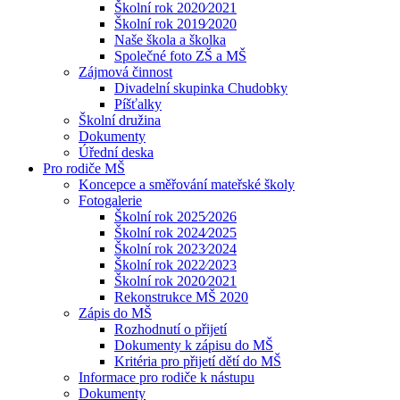
Školní rok 2020⁄2021
Školní rok 2019⁄2020
Naše škola a školka
Společné foto ZŠ a MŠ
Zájmová činnost
Divadelní skupinka Chudobky
Píšťalky
Školní družina
Dokumenty
Úřední deska
Pro rodiče MŠ
Koncepce a směřování mateřské školy
Fotogalerie
Školní rok 2025⁄2026
Školní rok 2024⁄2025
Školní rok 2023⁄2024
Školní rok 2022⁄2023
Školní rok 2020⁄2021
Rekonstrukce MŠ 2020
Zápis do MŠ
Rozhodnutí o přijetí
Dokumenty k zápisu do MŠ
Kritéria pro přijetí dětí do MŠ
Informace pro rodiče k nástupu
Dokumenty