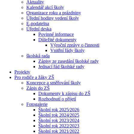
Aktuality
Kalendář akcí školy
Organizace roku a prázdniny
Úřední hodiny vedení školy
E-podatelna
Úřední deska
Povinné informace
Důležité dokumenty
Výroční zprávy o činnosti
Vnitřní řády školy
školská rada
Zápisy ze zasedání školské rady
Jednací řád školské rady
Projekty
Pro rodiče a žáky ZŠ
Koncepce a směřování školy
Zápis do ZŠ
Dokumenty k zápisu do ZŠ
Rozhodnutí o přijetí
Fotogalerie
Školní rok 2025⁄2026
Školní rok 2024⁄2025
Školní rok 2023⁄2024
Školní rok 2022⁄2023
Školní rok 2021⁄2022