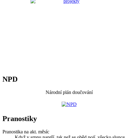
NPD
Národní plán doučování
Pranostiky
Pranostika na akt. měsíc
Když v srpnu naprší, tak než se oběd pojí, všecko slunce