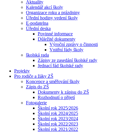
Aktuality
Kalendář akcí školy
Organizace roku a prázdniny
Úřední hodiny vedení školy
E-podatelna
Úřední deska
Povinné informace
Důležité dokumenty
Výroční zprávy o činnosti
Vnitřní řády školy
školská rada
Zápisy ze zasedání školské rady
Jednací řád školské rady
Projekty
Pro rodiče a žáky ZŠ
Koncepce a směřování školy
Zápis do ZŠ
Dokumenty k zápisu do ZŠ
Rozhodnutí o přijetí
Fotogalerie
Školní rok 2025⁄2026
Školní rok 2024⁄2025
Školní rok 2023⁄2024
Školní rok 2022⁄2023
Školní rok 2021⁄2022