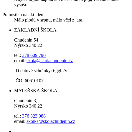
vysuší.
Pranostika na akt. den
Málo plodů v srpnu, málo včel z jara.
ZÁKLADNÍ ŠKOLA
Chudenín 54,
Nýrsko 340 22
tel.:
378 609 790
email:
skola@skolachudenin.cz
ID datové schránky: 6ggh2y
IČO: 60610107
MATEŘSKÁ ŠKOLA
Chudenín 3,
Nýrsko 340 22
tel.:
376 323 088
email:
skolka@skolachudenin.cz