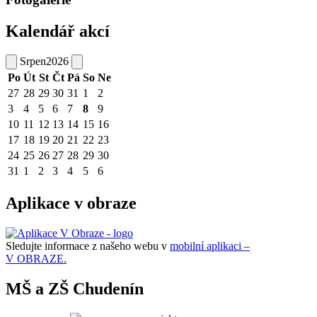
Kalendář akcí
Srpen
2026
Po
Út
St
Čt
Pá
So
Ne
27
28
29
30
31
1
2
3
4
5
6
7
8
9
10
11
12
13
14
15
16
17
18
19
20
21
22
23
24
25
26
27
28
29
30
31
1
2
3
4
5
6
Aplikace v obraze
Sledujte informace z našeho webu v
mobilní aplikaci –
V OBRAZE.
MŠ a ZŠ Chudenín