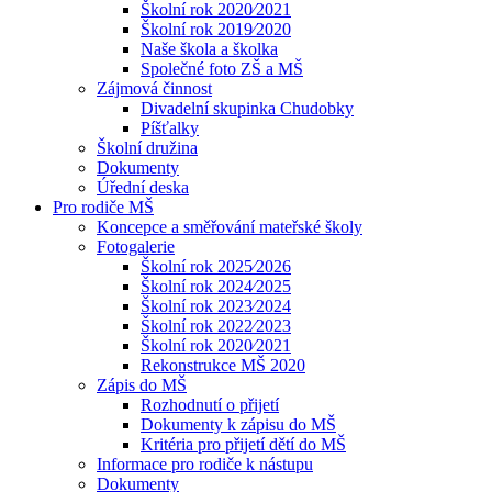
Školní rok 2020⁄2021
Školní rok 2019⁄2020
Naše škola a školka
Společné foto ZŠ a MŠ
Zájmová činnost
Divadelní skupinka Chudobky
Píšťalky
Školní družina
Dokumenty
Úřední deska
Pro rodiče MŠ
Koncepce a směřování mateřské školy
Fotogalerie
Školní rok 2025⁄2026
Školní rok 2024⁄2025
Školní rok 2023⁄2024
Školní rok 2022⁄2023
Školní rok 2020⁄2021
Rekonstrukce MŠ 2020
Zápis do MŠ
Rozhodnutí o přijetí
Dokumenty k zápisu do MŠ
Kritéria pro přijetí dětí do MŠ
Informace pro rodiče k nástupu
Dokumenty