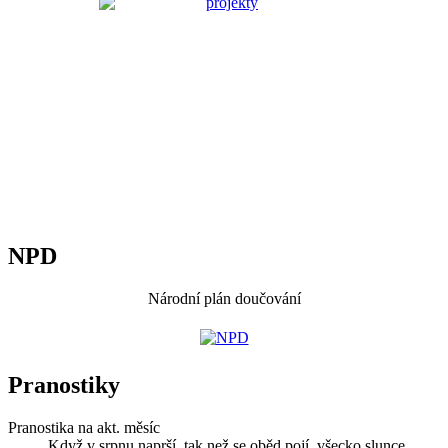
NPD
Národní plán doučování
Pranostiky
Pranostika na akt. měsíc
Když v srpnu naprší, tak než se oběd pojí, všecko slunce