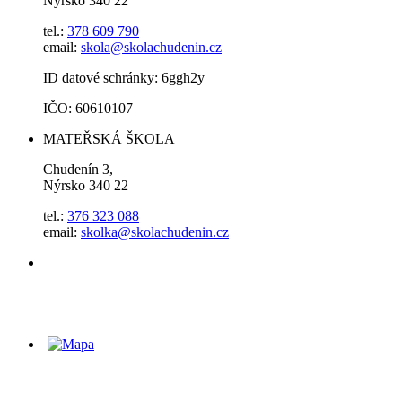
Nýrsko 340 22
tel.:
378 609 790
email:
skola@skolachudenin.cz
ID datové schránky: 6ggh2y
IČO: 60610107
MATEŘSKÁ ŠKOLA
Chudenín 3,
Nýrsko 340 22
tel.:
376 323 088
email:
skolka@skolachudenin.cz