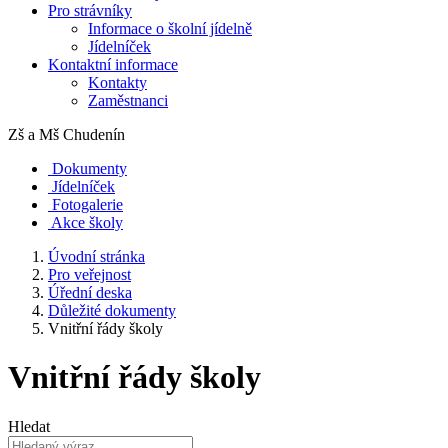
Pro strávníky
Informace o školní jídelně
Jídelníček
Kontaktní informace
Kontakty
Zaměstnanci
Zš a Mš
Chudenín
Dokumenty
Jídelníček
Fotogalerie
Akce školy
Úvodní stránka
Pro veřejnost
Úřední deska
Důležité dokumenty
Vnitřní řády školy
Vnitřní řády školy
Hledat