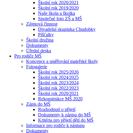
Školní rok 2020⁄2021
Školní rok 2019⁄2020
Naše škola a školka
Společné foto ZŠ a MŠ
Zájmová činnost
Divadelní skupinka Chudobky
Píšťalky
Školní družina
Dokumenty
Úřední deska
Pro rodiče MŠ
Koncepce a směřování mateřské školy
Fotogalerie
Školní rok 2025⁄2026
Školní rok 2024⁄2025
Školní rok 2023⁄2024
Školní rok 2022⁄2023
Školní rok 2020⁄2021
Rekonstrukce MŠ 2020
Zápis do MŠ
Rozhodnutí o přijetí
Dokumenty k zápisu do MŠ
Kritéria pro přijetí dětí do MŠ
Informace pro rodiče k nástupu
Dokumenty