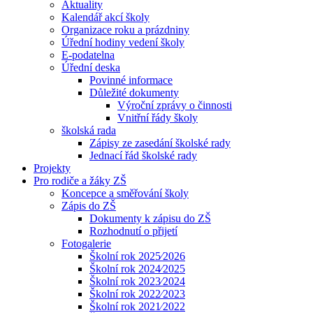
Aktuality
Kalendář akcí školy
Organizace roku a prázdniny
Úřední hodiny vedení školy
E-podatelna
Úřední deska
Povinné informace
Důležité dokumenty
Výroční zprávy o činnosti
Vnitřní řády školy
školská rada
Zápisy ze zasedání školské rady
Jednací řád školské rady
Projekty
Pro rodiče a žáky ZŠ
Koncepce a směřování školy
Zápis do ZŠ
Dokumenty k zápisu do ZŠ
Rozhodnutí o přijetí
Fotogalerie
Školní rok 2025⁄2026
Školní rok 2024⁄2025
Školní rok 2023⁄2024
Školní rok 2022⁄2023
Školní rok 2021⁄2022