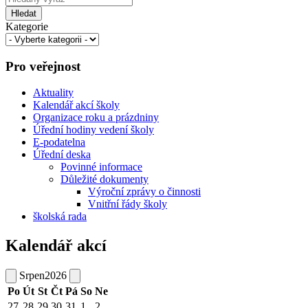
Hledat
Kategorie
Pro veřejnost
Aktuality
Kalendář akcí školy
Organizace roku a prázdniny
Úřední hodiny vedení školy
E-podatelna
Úřední deska
Povinné informace
Důležité dokumenty
Výroční zprávy o činnosti
Vnitřní řády školy
školská rada
Kalendář akcí
Srpen
2026
Po
Út
St
Čt
Pá
So
Ne
27
28
29
30
31
1
2