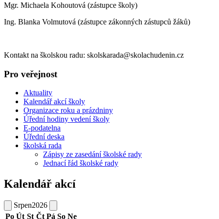
Mgr. Michaela Kohoutová (zástupce školy)
Ing. Blanka Volmutová (zástupce zákonných zástupců žáků)
Kontakt na školskou radu: skolskarada@skolachudenin.cz
Pro veřejnost
Aktuality
Kalendář akcí školy
Organizace roku a prázdniny
Úřední hodiny vedení školy
E-podatelna
Úřední deska
školská rada
Zápisy ze zasedání školské rady
Jednací řád školské rady
Kalendář akcí
Srpen
2026
Po
Út
St
Čt
Pá
So
Ne