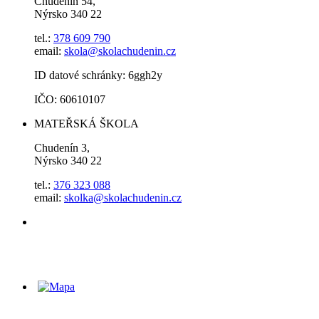
Chudenín 54,
Nýrsko 340 22
tel.:
378 609 790
email:
skola@skolachudenin.cz
ID datové schránky: 6ggh2y
IČO: 60610107
MATEŘSKÁ ŠKOLA
Chudenín 3,
Nýrsko 340 22
tel.:
376 323 088
email:
skolka@skolachudenin.cz