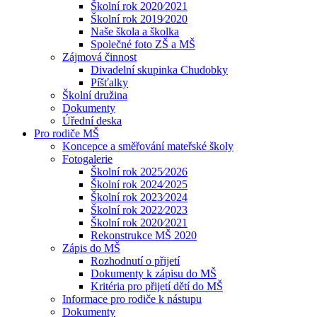
Školní rok 2020⁄2021
Školní rok 2019⁄2020
Naše škola a školka
Společné foto ZŠ a MŠ
Zájmová činnost
Divadelní skupinka Chudobky
Píšťalky
Školní družina
Dokumenty
Úřední deska
Pro rodiče MŠ
Koncepce a směřování mateřské školy
Fotogalerie
Školní rok 2025⁄2026
Školní rok 2024⁄2025
Školní rok 2023⁄2024
Školní rok 2022⁄2023
Školní rok 2020⁄2021
Rekonstrukce MŠ 2020
Zápis do MŠ
Rozhodnutí o přijetí
Dokumenty k zápisu do MŠ
Kritéria pro přijetí dětí do MŠ
Informace pro rodiče k nástupu
Dokumenty