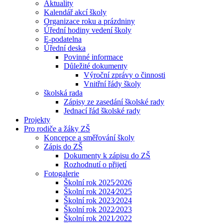
Aktuality
Kalendář akcí školy
Organizace roku a prázdniny
Úřední hodiny vedení školy
E-podatelna
Úřední deska
Povinné informace
Důležité dokumenty
Výroční zprávy o činnosti
Vnitřní řády školy
školská rada
Zápisy ze zasedání školské rady
Jednací řád školské rady
Projekty
Pro rodiče a žáky ZŠ
Koncepce a směřování školy
Zápis do ZŠ
Dokumenty k zápisu do ZŠ
Rozhodnutí o přijetí
Fotogalerie
Školní rok 2025⁄2026
Školní rok 2024⁄2025
Školní rok 2023⁄2024
Školní rok 2022⁄2023
Školní rok 2021⁄2022