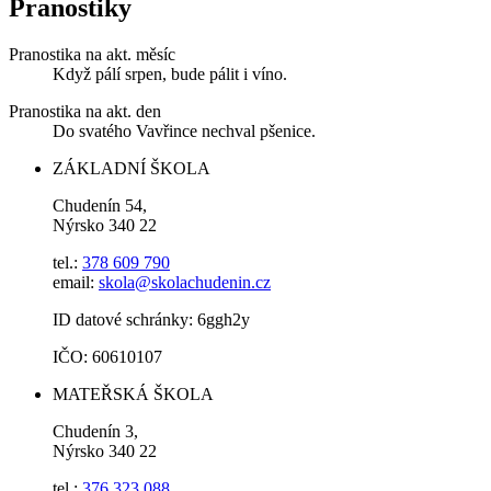
Pranostiky
Pranostika na akt. měsíc
Když pálí srpen, bude pálit i víno.
Pranostika na akt. den
Do svatého Vavřince nechval pšenice.
ZÁKLADNÍ ŠKOLA
Chudenín 54,
Nýrsko 340 22
tel.:
378 609 790
email:
skola@skolachudenin.cz
ID datové schránky: 6ggh2y
IČO: 60610107
MATEŘSKÁ ŠKOLA
Chudenín 3,
Nýrsko 340 22
tel.:
376 323 088