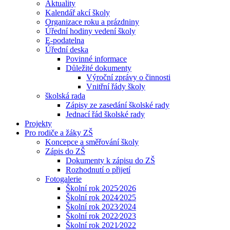
Aktuality
Kalendář akcí školy
Organizace roku a prázdniny
Úřední hodiny vedení školy
E-podatelna
Úřední deska
Povinné informace
Důležité dokumenty
Výroční zprávy o činnosti
Vnitřní řády školy
školská rada
Zápisy ze zasedání školské rady
Jednací řád školské rady
Projekty
Pro rodiče a žáky ZŠ
Koncepce a směřování školy
Zápis do ZŠ
Dokumenty k zápisu do ZŠ
Rozhodnutí o přijetí
Fotogalerie
Školní rok 2025⁄2026
Školní rok 2024⁄2025
Školní rok 2023⁄2024
Školní rok 2022⁄2023
Školní rok 2021⁄2022