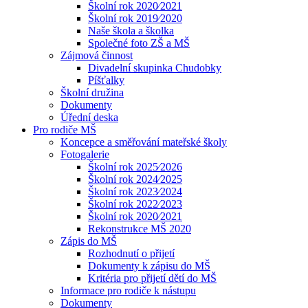
Školní rok 2020⁄2021
Školní rok 2019⁄2020
Naše škola a školka
Společné foto ZŠ a MŠ
Zájmová činnost
Divadelní skupinka Chudobky
Píšťalky
Školní družina
Dokumenty
Úřední deska
Pro rodiče MŠ
Koncepce a směřování mateřské školy
Fotogalerie
Školní rok 2025⁄2026
Školní rok 2024⁄2025
Školní rok 2023⁄2024
Školní rok 2022⁄2023
Školní rok 2020⁄2021
Rekonstrukce MŠ 2020
Zápis do MŠ
Rozhodnutí o přijetí
Dokumenty k zápisu do MŠ
Kritéria pro přijetí dětí do MŠ
Informace pro rodiče k nástupu
Dokumenty