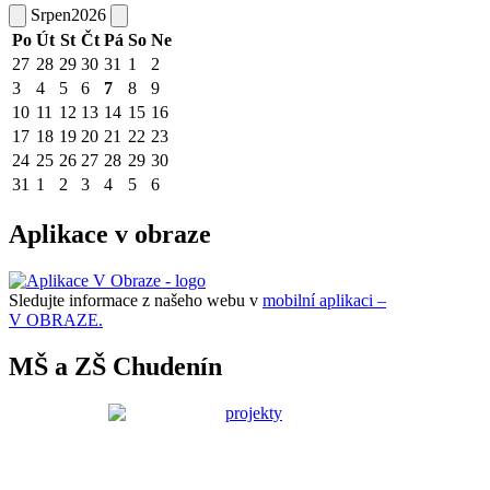
Srpen
2026
Po
Út
St
Čt
Pá
So
Ne
27
28
29
30
31
1
2
3
4
5
6
7
8
9
10
11
12
13
14
15
16
17
18
19
20
21
22
23
24
25
26
27
28
29
30
31
1
2
3
4
5
6
Aplikace v obraze
Sledujte informace z našeho webu v
mobilní aplikaci –
V OBRAZE.
MŠ a ZŠ Chudenín