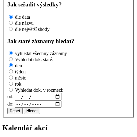
Jak seřadit výsledky?
dle data
dle názvu
dle největší shody
Jak staré záznamy hledat?
vyhledat všechny záznamy
Vyhledat dok. staré:
den
týden
měsíc
rok
Vyhledat dok. v rozmezí:
od:
do:
Reset
Hledat
Kalendář akcí