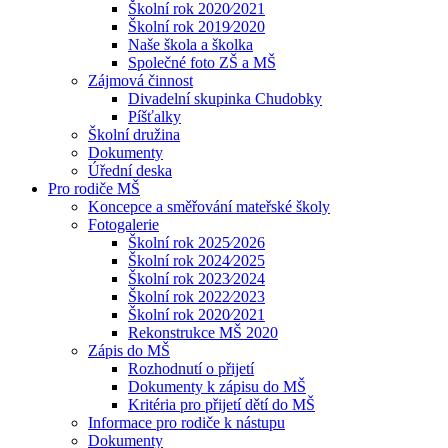
Školní rok 2020⁄2021
Školní rok 2019⁄2020
Naše škola a školka
Společné foto ZŠ a MŠ
Zájmová činnost
Divadelní skupinka Chudobky
Píšťalky
Školní družina
Dokumenty
Úřední deska
Pro rodiče MŠ
Koncepce a směřování mateřské školy
Fotogalerie
Školní rok 2025⁄2026
Školní rok 2024⁄2025
Školní rok 2023⁄2024
Školní rok 2022⁄2023
Školní rok 2020⁄2021
Rekonstrukce MŠ 2020
Zápis do MŠ
Rozhodnutí o přijetí
Dokumenty k zápisu do MŠ
Kritéria pro přijetí dětí do MŠ
Informace pro rodiče k nástupu
Dokumenty