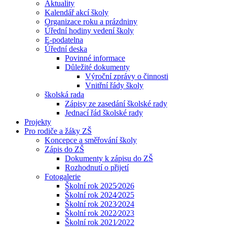
Aktuality
Kalendář akcí školy
Organizace roku a prázdniny
Úřední hodiny vedení školy
E-podatelna
Úřední deska
Povinné informace
Důležité dokumenty
Výroční zprávy o činnosti
Vnitřní řády školy
školská rada
Zápisy ze zasedání školské rady
Jednací řád školské rady
Projekty
Pro rodiče a žáky ZŠ
Koncepce a směřování školy
Zápis do ZŠ
Dokumenty k zápisu do ZŠ
Rozhodnutí o přijetí
Fotogalerie
Školní rok 2025⁄2026
Školní rok 2024⁄2025
Školní rok 2023⁄2024
Školní rok 2022⁄2023
Školní rok 2021⁄2022