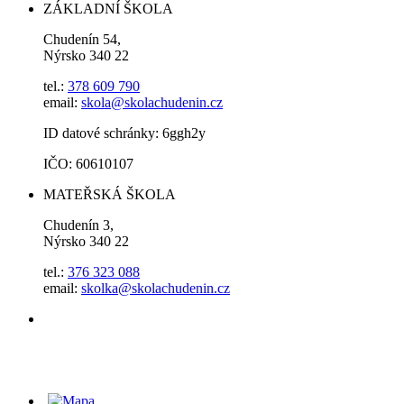
ZÁKLADNÍ ŠKOLA
Chudenín 54,
Nýrsko 340 22
tel.:
378 609 790
email:
skola@skolachudenin.cz
ID datové schránky: 6ggh2y
IČO: 60610107
MATEŘSKÁ ŠKOLA
Chudenín 3,
Nýrsko 340 22
tel.:
376 323 088
email:
skolka@skolachudenin.cz