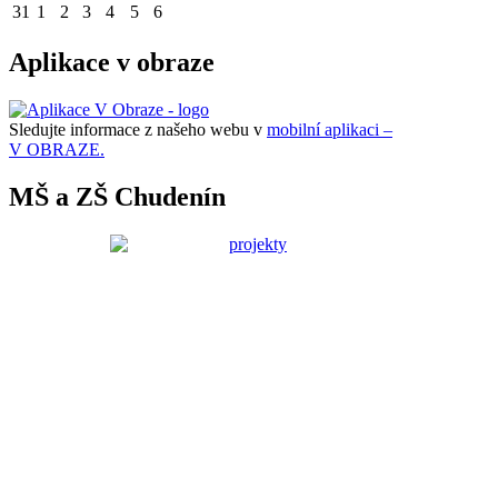
31
1
2
3
4
5
6
Aplikace v obraze
Sledujte informace z našeho webu v
mobilní aplikaci –
V OBRAZE.
MŠ a ZŠ Chudenín