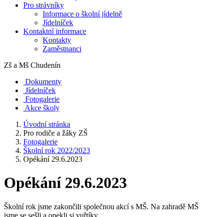
Pro strávníky
Informace o školní jídelně
Jídelníček
Kontaktní informace
Kontakty
Zaměstnanci
Zš a Mš
Chudenín
Dokumenty
Jídelníček
Fotogalerie
Akce školy
Úvodní stránka
Pro rodiče a žáky ZŠ
Fotogalerie
Školní rok 2022/2023
Opékání 29.6.2023
Opékání 29.6.2023
Školní rok jsme zakončili společnou akcí s MŠ. Na zahradě MŠ
jsme se sešli a opekli si vuřtíky.