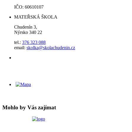
IČO: 60610107
MATEŘSKÁ ŠKOLA
Chudenín 3,
Nýrsko 340 22
tel.:
376 323 088
email:
skolka@skolachudenin.cz
Mohlo by Vás zajímat