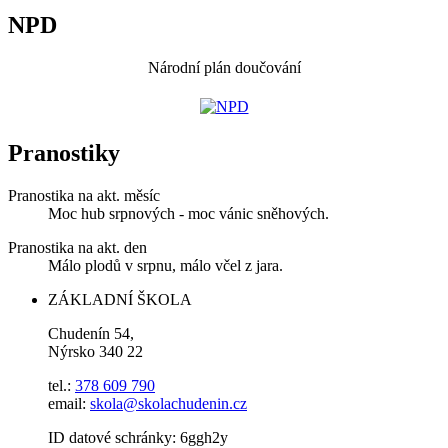
NPD
Národní plán doučování
Pranostiky
Pranostika na akt. měsíc
Moc hub srpnových - moc vánic sněhových.
Pranostika na akt. den
Málo plodů v srpnu, málo včel z jara.
ZÁKLADNÍ ŠKOLA
Chudenín 54,
Nýrsko 340 22
tel.:
378 609 790
email:
skola@skolachudenin.cz
ID datové schránky: 6ggh2y