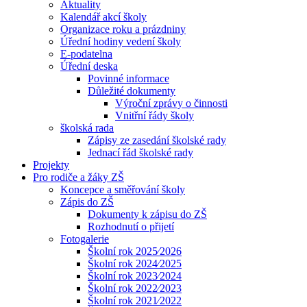
Aktuality
Kalendář akcí školy
Organizace roku a prázdniny
Úřední hodiny vedení školy
E-podatelna
Úřední deska
Povinné informace
Důležité dokumenty
Výroční zprávy o činnosti
Vnitřní řády školy
školská rada
Zápisy ze zasedání školské rady
Jednací řád školské rady
Projekty
Pro rodiče a žáky ZŠ
Koncepce a směřování školy
Zápis do ZŠ
Dokumenty k zápisu do ZŠ
Rozhodnutí o přijetí
Fotogalerie
Školní rok 2025⁄2026
Školní rok 2024⁄2025
Školní rok 2023⁄2024
Školní rok 2022⁄2023
Školní rok 2021⁄2022