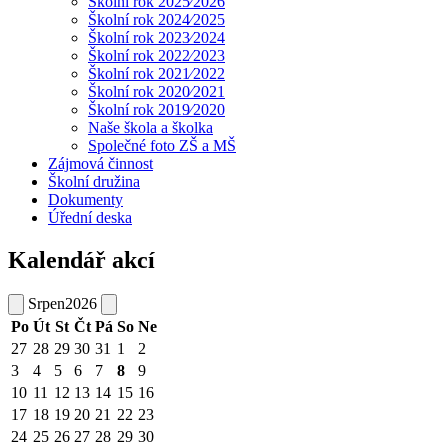
Školní rok 2025⁄2026
Školní rok 2024⁄2025
Školní rok 2023⁄2024
Školní rok 2022⁄2023
Školní rok 2021⁄2022
Školní rok 2020⁄2021
Školní rok 2019⁄2020
Naše škola a školka
Společné foto ZŠ a MŠ
Zájmová činnost
Školní družina
Dokumenty
Úřední deska
Kalendář akcí
Srpen
2026
Po
Út
St
Čt
Pá
So
Ne
27
28
29
30
31
1
2
3
4
5
6
7
8
9
10
11
12
13
14
15
16
17
18
19
20
21
22
23
24
25
26
27
28
29
30