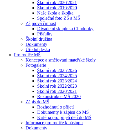
Školní rok 2020⁄2021
Školní rok 2019⁄2020
Naše škola a školka
Společné foto ZŠ a MŠ
Zájmová činnost
Divadelní skupinka Chudobky
Píšťalky
Školní družina
Dokumenty
Úřední deska
Pro rodiče MŠ
Koncepce a směřování mateřské školy
Fotogalerie
Školní rok 2025⁄2026
Školní rok 2024⁄2025
Školní rok 2023⁄2024
Školní rok 2022⁄2023
Školní rok 2020⁄2021
Rekonstrukce MŠ 2020
Zápis do MŠ
Rozhodnutí o přijetí
Dokumenty k zápisu do MŠ
Kritéria pro přijetí dětí do MŠ
Informace pro rodiče k nástupu
Dokumenty