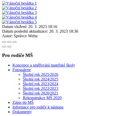
Datum vložení:
20. 3. 2023 18:16
Datum poslední aktualizace:
20. 3. 2023 18:36
Autor:
Správce Webu
Pro rodiče MŠ
Koncepce a směřování mateřské školy
Fotogalerie
Školní rok 2025⁄2026
Školní rok 2024⁄2025
Školní rok 2023⁄2024
Školní rok 2022⁄2023
Školní rok 2020⁄2021
Rekonstrukce MŠ 2020
Zápis do MŠ
Informace pro rodiče k nástupu
Dokumenty