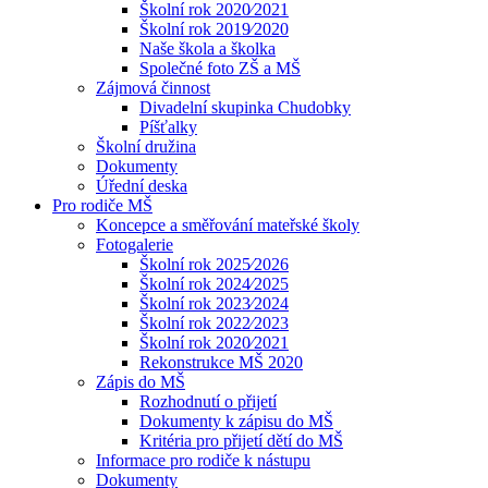
Školní rok 2020⁄2021
Školní rok 2019⁄2020
Naše škola a školka
Společné foto ZŠ a MŠ
Zájmová činnost
Divadelní skupinka Chudobky
Píšťalky
Školní družina
Dokumenty
Úřední deska
Pro rodiče MŠ
Koncepce a směřování mateřské školy
Fotogalerie
Školní rok 2025⁄2026
Školní rok 2024⁄2025
Školní rok 2023⁄2024
Školní rok 2022⁄2023
Školní rok 2020⁄2021
Rekonstrukce MŠ 2020
Zápis do MŠ
Rozhodnutí o přijetí
Dokumenty k zápisu do MŠ
Kritéria pro přijetí dětí do MŠ
Informace pro rodiče k nástupu
Dokumenty