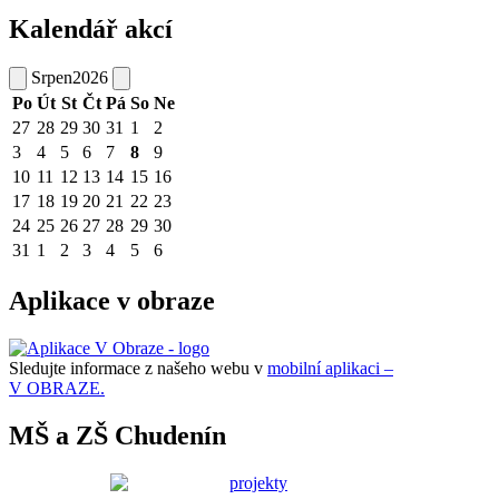
Kalendář akcí
Srpen
2026
Po
Út
St
Čt
Pá
So
Ne
27
28
29
30
31
1
2
3
4
5
6
7
8
9
10
11
12
13
14
15
16
17
18
19
20
21
22
23
24
25
26
27
28
29
30
31
1
2
3
4
5
6
Aplikace v obraze
Sledujte informace z našeho webu v
mobilní aplikaci –
V OBRAZE.
MŠ a ZŠ Chudenín