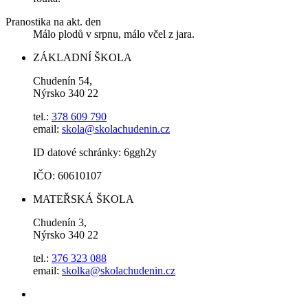
Pranostika na akt. den
Málo plodů v srpnu, málo včel z jara.
ZÁKLADNÍ ŠKOLA
Chudenín 54,
Nýrsko 340 22
tel.:
378 609 790
email:
skola@skolachudenin.cz
ID datové schránky: 6ggh2y
IČO: 60610107
MATEŘSKÁ ŠKOLA
Chudenín 3,
Nýrsko 340 22
tel.:
376 323 088
email:
skolka@skolachudenin.cz