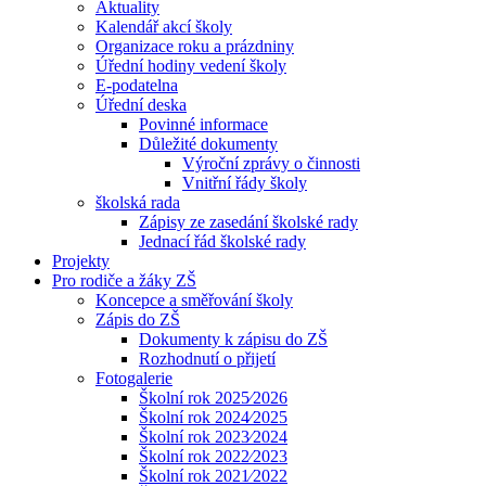
Aktuality
Kalendář akcí školy
Organizace roku a prázdniny
Úřední hodiny vedení školy
E-podatelna
Úřední deska
Povinné informace
Důležité dokumenty
Výroční zprávy o činnosti
Vnitřní řády školy
školská rada
Zápisy ze zasedání školské rady
Jednací řád školské rady
Projekty
Pro rodiče a žáky ZŠ
Koncepce a směřování školy
Zápis do ZŠ
Dokumenty k zápisu do ZŠ
Rozhodnutí o přijetí
Fotogalerie
Školní rok 2025⁄2026
Školní rok 2024⁄2025
Školní rok 2023⁄2024
Školní rok 2022⁄2023
Školní rok 2021⁄2022