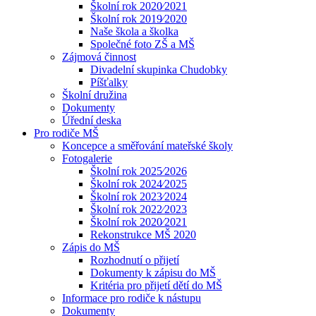
Školní rok 2020⁄2021
Školní rok 2019⁄2020
Naše škola a školka
Společné foto ZŠ a MŠ
Zájmová činnost
Divadelní skupinka Chudobky
Píšťalky
Školní družina
Dokumenty
Úřední deska
Pro rodiče MŠ
Koncepce a směřování mateřské školy
Fotogalerie
Školní rok 2025⁄2026
Školní rok 2024⁄2025
Školní rok 2023⁄2024
Školní rok 2022⁄2023
Školní rok 2020⁄2021
Rekonstrukce MŠ 2020
Zápis do MŠ
Rozhodnutí o přijetí
Dokumenty k zápisu do MŠ
Kritéria pro přijetí dětí do MŠ
Informace pro rodiče k nástupu
Dokumenty