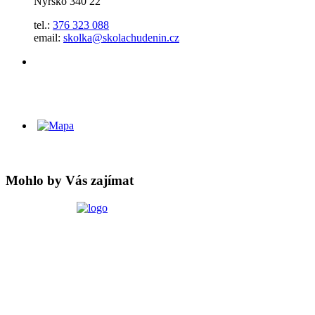
Nýrsko 340 22
tel.:
376 323 088
email:
skolka@skolachudenin.cz
Mohlo by Vás zajímat