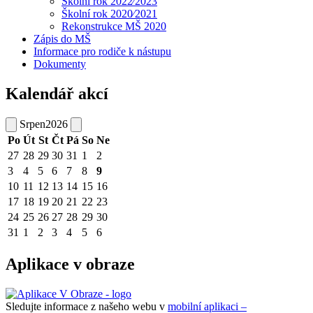
Školní rok 2022⁄2023
Školní rok 2020⁄2021
Rekonstrukce MŠ 2020
Zápis do MŠ
Informace pro rodiče k nástupu
Dokumenty
Kalendář akcí
Srpen
2026
Po
Út
St
Čt
Pá
So
Ne
27
28
29
30
31
1
2
3
4
5
6
7
8
9
10
11
12
13
14
15
16
17
18
19
20
21
22
23
24
25
26
27
28
29
30
31
1
2
3
4
5
6
Aplikace v obraze
Sledujte informace z našeho webu v
mobilní aplikaci –