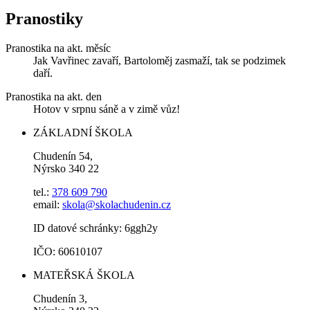
Pranostiky
Pranostika na akt. měsíc
Jak Vavřinec zavaří, Bartoloměj zasmaží, tak se podzimek
daří.
Pranostika na akt. den
Hotov v srpnu sáně a v zimě vůz!
ZÁKLADNÍ ŠKOLA
Chudenín 54,
Nýrsko 340 22
tel.:
378 609 790
email:
skola@skolachudenin.cz
ID datové schránky: 6ggh2y
IČO: 60610107
MATEŘSKÁ ŠKOLA
Chudenín 3,