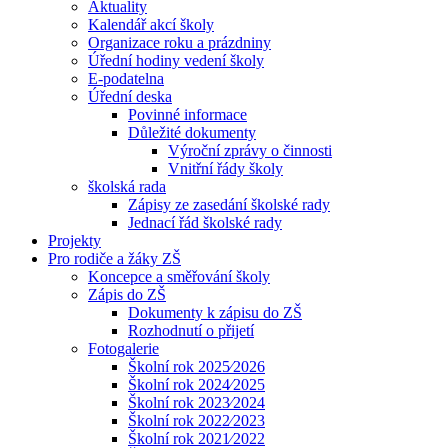
Aktuality
Kalendář akcí školy
Organizace roku a prázdniny
Úřední hodiny vedení školy
E-podatelna
Úřední deska
Povinné informace
Důležité dokumenty
Výroční zprávy o činnosti
Vnitřní řády školy
školská rada
Zápisy ze zasedání školské rady
Jednací řád školské rady
Projekty
Pro rodiče a žáky ZŠ
Koncepce a směřování školy
Zápis do ZŠ
Dokumenty k zápisu do ZŠ
Rozhodnutí o přijetí
Fotogalerie
Školní rok 2025⁄2026
Školní rok 2024⁄2025
Školní rok 2023⁄2024
Školní rok 2022⁄2023
Školní rok 2021⁄2022