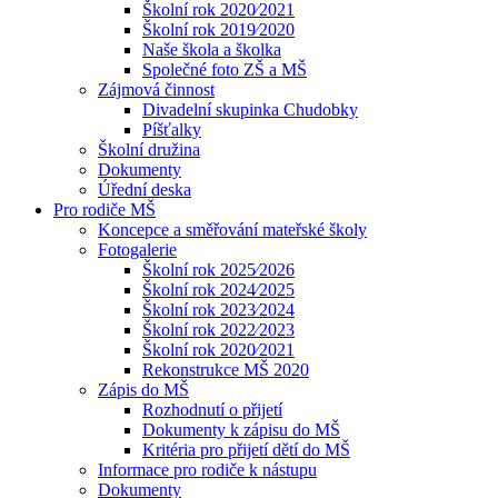
Školní rok 2020⁄2021
Školní rok 2019⁄2020
Naše škola a školka
Společné foto ZŠ a MŠ
Zájmová činnost
Divadelní skupinka Chudobky
Píšťalky
Školní družina
Dokumenty
Úřední deska
Pro rodiče MŠ
Koncepce a směřování mateřské školy
Fotogalerie
Školní rok 2025⁄2026
Školní rok 2024⁄2025
Školní rok 2023⁄2024
Školní rok 2022⁄2023
Školní rok 2020⁄2021
Rekonstrukce MŠ 2020
Zápis do MŠ
Rozhodnutí o přijetí
Dokumenty k zápisu do MŠ
Kritéria pro přijetí dětí do MŠ
Informace pro rodiče k nástupu
Dokumenty