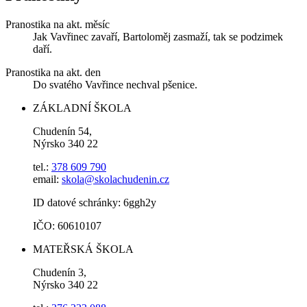
Pranostika na akt. měsíc
Jak Vavřinec zavaří, Bartoloměj zasmaží, tak se podzimek
daří.
Pranostika na akt. den
Do svatého Vavřince nechval pšenice.
ZÁKLADNÍ ŠKOLA
Chudenín 54,
Nýrsko 340 22
tel.:
378 609 790
email:
skola@skolachudenin.cz
ID datové schránky: 6ggh2y
IČO: 60610107
MATEŘSKÁ ŠKOLA
Chudenín 3,
Nýrsko 340 22