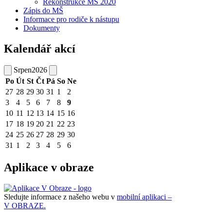
Rekonstrukce MŠ 2020
Zápis do MŠ
Informace pro rodiče k nástupu
Dokumenty
Kalendář akcí
Srpen
2026
Po
Út
St
Čt
Pá
So
Ne
27
28
29
30
31
1
2
3
4
5
6
7
8
9
10
11
12
13
14
15
16
17
18
19
20
21
22
23
24
25
26
27
28
29
30
31
1
2
3
4
5
6
Aplikace v obraze
Sledujte informace z našeho webu v
mobilní aplikaci –
V OBRAZE.