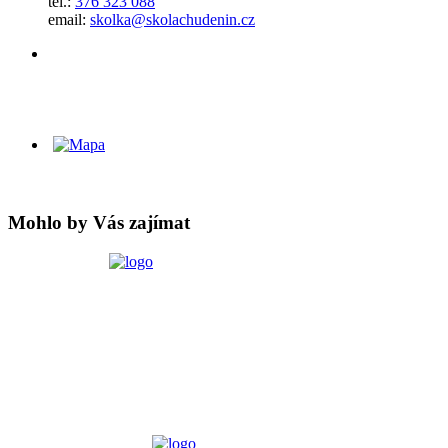
tel.:
376 323 088
email:
skolka@skolachudenin.cz
Mohlo by Vás zajímat