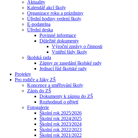
Aktuality
Kalendář akcí školy
Organizace roku a prázdniny
Úřední hodiny vedení školy
E-podatelna
Úřední deska
Povinné informace
Důležité dokumenty
Výroční zprávy o činnosti
Vnitřní řády školy
školská rada
Zápisy ze zasedání školské rady
Jednací řád školské rady
Projekty
Pro rodiče a žáky ZŠ
Koncepce a směřování školy
Zápis do ZŠ
Dokumenty k zápisu do ZŠ
Rozhodnutí o přijetí
Fotogalerie
Školní rok 2025⁄2026
Školní rok 2024⁄2025
Školní rok 2023⁄2024
Školní rok 2022⁄2023
Školní rok 2021⁄2022