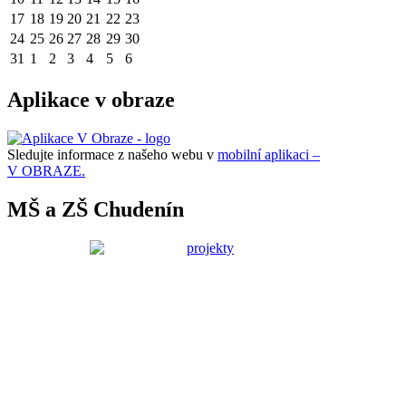
17
18
19
20
21
22
23
24
25
26
27
28
29
30
31
1
2
3
4
5
6
Aplikace v obraze
Sledujte informace z našeho webu v
mobilní aplikaci –
V OBRAZE.
MŠ a ZŠ Chudenín