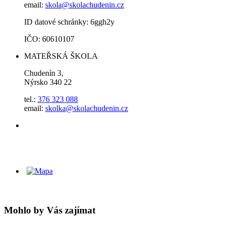
email:
skola@skolachudenin.cz
ID datové schránky: 6ggh2y
IČO: 60610107
MATEŘSKÁ ŠKOLA
Chudenín 3,
Nýrsko 340 22
tel.:
376 323 088
email:
skolka@skolachudenin.cz
Mohlo by Vás zajímat