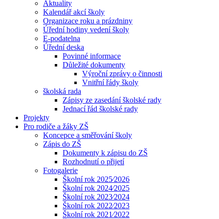
Aktuality
Kalendář akcí školy
Organizace roku a prázdniny
Úřední hodiny vedení školy
E-podatelna
Úřední deska
Povinné informace
Důležité dokumenty
Výroční zprávy o činnosti
Vnitřní řády školy
školská rada
Zápisy ze zasedání školské rady
Jednací řád školské rady
Projekty
Pro rodiče a žáky ZŠ
Koncepce a směřování školy
Zápis do ZŠ
Dokumenty k zápisu do ZŠ
Rozhodnutí o přijetí
Fotogalerie
Školní rok 2025⁄2026
Školní rok 2024⁄2025
Školní rok 2023⁄2024
Školní rok 2022⁄2023
Školní rok 2021⁄2022