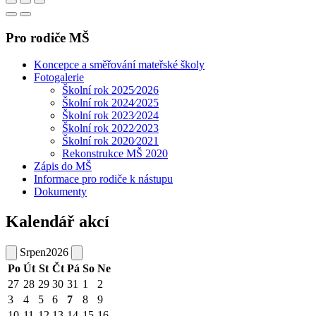
Pro rodiče MŠ
Koncepce a směřování mateřské školy
Fotogalerie
Školní rok 2025⁄2026
Školní rok 2024⁄2025
Školní rok 2023⁄2024
Školní rok 2022⁄2023
Školní rok 2020⁄2021
Rekonstrukce MŠ 2020
Zápis do MŠ
Informace pro rodiče k nástupu
Dokumenty
Kalendář akcí
Srpen
2026
Po
Út
St
Čt
Pá
So
Ne
27
28
29
30
31
1
2
3
4
5
6
7
8
9
10
11
12
13
14
15
16