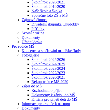
Školní rok 2020⁄2021
Školní rok 2019⁄2020
Naše škola a školka
Společné foto ZŠ a MŠ
Zájmová činnost
Divadelní skupinka Chudobky
Píšťalky
Školní družina
Dokumenty
Úřední deska
Pro rodiče MŠ
Koncepce a směřování mateřské školy
Fotogalerie
Školní rok 2025⁄2026
Školní rok 2024⁄2025
Školní rok 2023⁄2024
Školní rok 2022⁄2023
Školní rok 2020⁄2021
Rekonstrukce MŠ 2020
Zápis do MŠ
Rozhodnutí o přijetí
Dokumenty k zápisu do MŠ
Kritéria pro přijetí dětí do MŠ
Informace pro rodiče k nástupu
Dokumenty