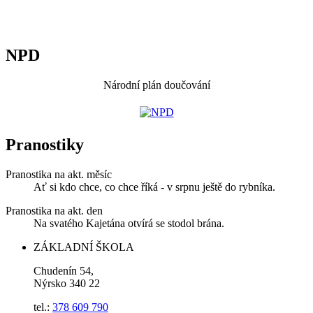
NPD
Národní plán doučování
Pranostiky
Pranostika na akt. měsíc
Ať si kdo chce, co chce říká - v srpnu ještě do rybníka.
Pranostika na akt. den
Na svatého Kajetána otvírá se stodol brána.
ZÁKLADNÍ ŠKOLA
Chudenín 54,
Nýrsko 340 22
tel.:
378 609 790