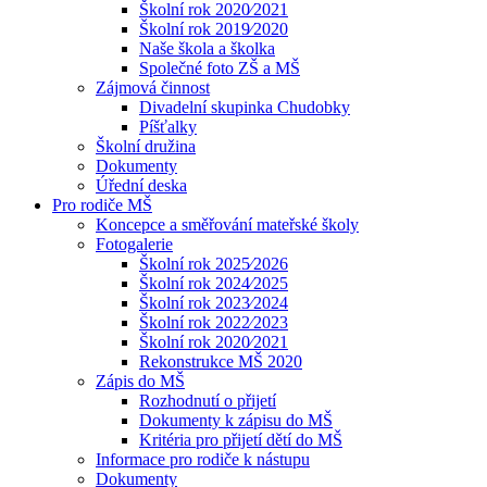
Školní rok 2020⁄2021
Školní rok 2019⁄2020
Naše škola a školka
Společné foto ZŠ a MŠ
Zájmová činnost
Divadelní skupinka Chudobky
Píšťalky
Školní družina
Dokumenty
Úřední deska
Pro rodiče MŠ
Koncepce a směřování mateřské školy
Fotogalerie
Školní rok 2025⁄2026
Školní rok 2024⁄2025
Školní rok 2023⁄2024
Školní rok 2022⁄2023
Školní rok 2020⁄2021
Rekonstrukce MŠ 2020
Zápis do MŠ
Rozhodnutí o přijetí
Dokumenty k zápisu do MŠ
Kritéria pro přijetí dětí do MŠ
Informace pro rodiče k nástupu
Dokumenty