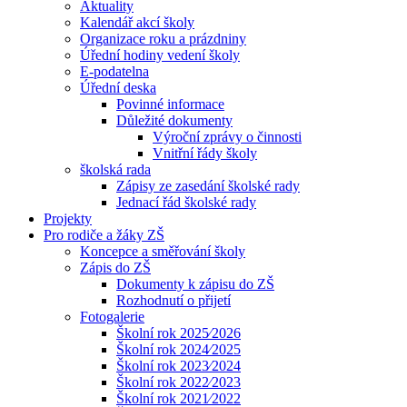
Aktuality
Kalendář akcí školy
Organizace roku a prázdniny
Úřední hodiny vedení školy
E-podatelna
Úřední deska
Povinné informace
Důležité dokumenty
Výroční zprávy o činnosti
Vnitřní řády školy
školská rada
Zápisy ze zasedání školské rady
Jednací řád školské rady
Projekty
Pro rodiče a žáky ZŠ
Koncepce a směřování školy
Zápis do ZŠ
Dokumenty k zápisu do ZŠ
Rozhodnutí o přijetí
Fotogalerie
Školní rok 2025⁄2026
Školní rok 2024⁄2025
Školní rok 2023⁄2024
Školní rok 2022⁄2023
Školní rok 2021⁄2022