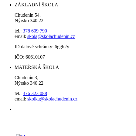
ZÁKLADNÍ ŠKOLA
Chudenín 54,
Nýrsko 340 22
tel.:
378 609 790
email:
skola@skolachudenin.cz
ID datové schránky: 6ggh2y
IČO: 60610107
MATEŘSKÁ ŠKOLA
Chudenín 3,
Nýrsko 340 22
tel.:
376 323 088
email:
skolka@skolachudenin.cz