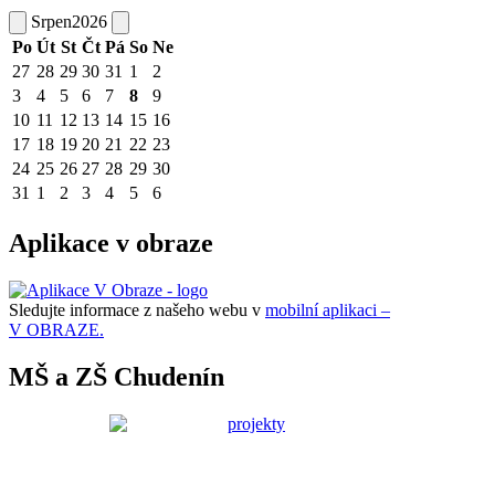
Srpen
2026
Po
Út
St
Čt
Pá
So
Ne
27
28
29
30
31
1
2
3
4
5
6
7
8
9
10
11
12
13
14
15
16
17
18
19
20
21
22
23
24
25
26
27
28
29
30
31
1
2
3
4
5
6
Aplikace v obraze
Sledujte informace z našeho webu v
mobilní aplikaci –
V OBRAZE.
MŠ a ZŠ Chudenín