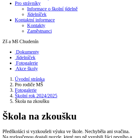
Pro strávníky
Informace o školní jídelně
Jídelníček
Kontaktní informace
Kontakty
Zaměstnanci
Zš a Mš
Chudenín
Dokumenty
Jídelníček
Fotogalerie
Akce školy
Úvodní stránka
Pro rodiče MŠ
Fotogalerie
Školní rok 2024/2025
Škola na zkoušku
Škola na zkoušku
Předškoláci si vyzkoušeli výuku ve škole. Nechyběla ani svačina.
Na rozloučenou dostali puzzle, které pro ně vyrobili žáci prvního a