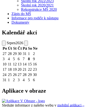
Školní rok 2022⁄2023
Školní rok 2020⁄2021
Rekonstrukce MŠ 2020
Zápis do MŠ
Informace pro rodiče k nástupu
Dokumenty
Kalendář akcí
Srpen
2026
Po
Út
St
Čt
Pá
So
Ne
27
28
29
30
31
1
2
3
4
5
6
7
8
9
10
11
12
13
14
15
16
17
18
19
20
21
22
23
24
25
26
27
28
29
30
31
1
2
3
4
5
6
Aplikace v obraze
Sledujte informace z našeho webu v
mobilní aplikaci –