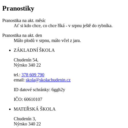
Pranostiky
Pranostika na akt. měsíc
Ať si kdo chce, co chce říká - v srpnu ještě do rybníka.
Pranostika na akt. den
Málo plodů v srpnu, málo včel z jara.
ZÁKLADNÍ ŠKOLA
Chudenín 54,
Nýrsko 340 22
tel.:
378 609 790
email:
skola@skolachudenin.cz
ID datové schránky: 6ggh2y
IČO: 60610107
MATEŘSKÁ ŠKOLA
Chudenín 3,
Nýrsko 340 22