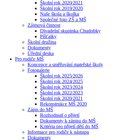
Školní rok 2020⁄2021
Školní rok 2019⁄2020
Naše škola a školka
Společné foto ZŠ a MŠ
Zájmová činnost
Divadelní skupinka Chudobky
Píšťalky
Školní družina
Dokumenty
Úřední deska
Pro rodiče MŠ
Koncepce a směřování mateřské školy
Fotogalerie
Školní rok 2025⁄2026
Školní rok 2024⁄2025
Školní rok 2023⁄2024
Školní rok 2022⁄2023
Školní rok 2020⁄2021
Rekonstrukce MŠ 2020
Zápis do MŠ
Rozhodnutí o přijetí
Dokumenty k zápisu do MŠ
Kritéria pro přijetí dětí do MŠ
Informace pro rodiče k nástupu
Dokumenty