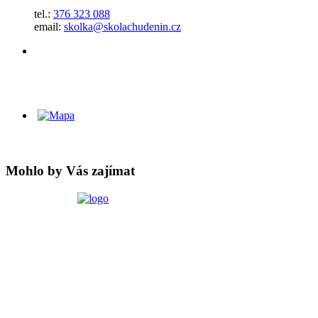
tel.:
376 323 088
email:
skolka@skolachudenin.cz
Mohlo by Vás zajímat