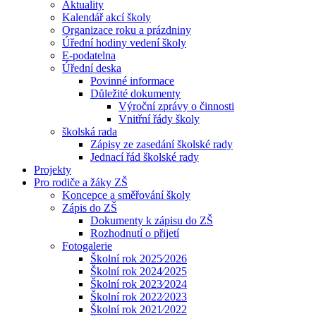
Aktuality
Kalendář akcí školy
Organizace roku a prázdniny
Úřední hodiny vedení školy
E-podatelna
Úřední deska
Povinné informace
Důležité dokumenty
Výroční zprávy o činnosti
Vnitřní řády školy
školská rada
Zápisy ze zasedání školské rady
Jednací řád školské rady
Projekty
Pro rodiče a žáky ZŠ
Koncepce a směřování školy
Zápis do ZŠ
Dokumenty k zápisu do ZŠ
Rozhodnutí o přijetí
Fotogalerie
Školní rok 2025⁄2026
Školní rok 2024⁄2025
Školní rok 2023⁄2024
Školní rok 2022⁄2023
Školní rok 2021⁄2022