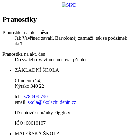
Pranostiky
Pranostika na akt. měsíc
Jak Vavřinec zavaří, Bartoloměj zasmaží, tak se podzimek
daří.
Pranostika na akt. den
Do svatého Vavřince nechval pšenice.
ZÁKLADNÍ ŠKOLA
Chudenín 54,
Nýrsko 340 22
tel.:
378 609 790
email:
skola@skolachudenin.cz
ID datové schránky: 6ggh2y
IČO: 60610107
MATEŘSKÁ ŠKOLA