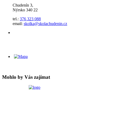
Chudenín 3,
Nýrsko 340 22
tel.:
376 323 088
email:
skolka@skolachudenin.cz
Mohlo by Vás zajímat