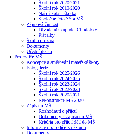
Školní rok 2020⁄2021
Školní rok 2019⁄2020
Naše škola a školka
Společné foto ZŠ a MŠ
Zájmová činnost
Divadelní skupinka Chudobky
Píšťalky
Školní družina
Dokumenty
Úřední deska
Pro rodiče MŠ
Koncepce a směřování mateřské školy
Fotogalerie
Školní rok 2025⁄2026
Školní rok 2024⁄2025
Školní rok 2023⁄2024
Školní rok 2022⁄2023
Školní rok 2020⁄2021
Rekonstrukce MŠ 2020
Zápis do MŠ
Rozhodnutí o přijetí
Dokumenty k zápisu do MŠ
Kritéria pro přijetí dětí do MŠ
Informace pro rodiče k nástupu
Dokumenty