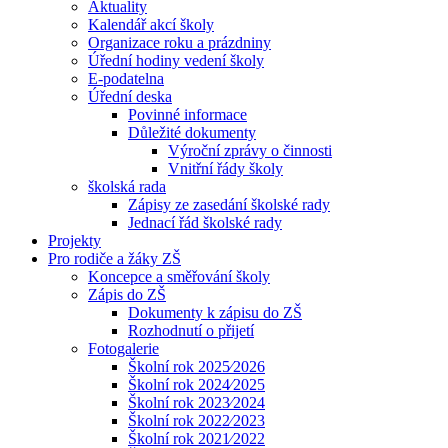
Aktuality
Kalendář akcí školy
Organizace roku a prázdniny
Úřední hodiny vedení školy
E-podatelna
Úřední deska
Povinné informace
Důležité dokumenty
Výroční zprávy o činnosti
Vnitřní řády školy
školská rada
Zápisy ze zasedání školské rady
Jednací řád školské rady
Projekty
Pro rodiče a žáky ZŠ
Koncepce a směřování školy
Zápis do ZŠ
Dokumenty k zápisu do ZŠ
Rozhodnutí o přijetí
Fotogalerie
Školní rok 2025⁄2026
Školní rok 2024⁄2025
Školní rok 2023⁄2024
Školní rok 2022⁄2023
Školní rok 2021⁄2022