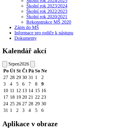
Školní rok 2024⁄2025
Školní rok 2023⁄2024
Školní rok 2022⁄2023
Školní rok 2020⁄2021
Rekonstrukce MŠ 2020
Zápis do MŠ
Informace pro rodiče k nástupu
Dokumenty
Kalendář akcí
Srpen
2026
Po
Út
St
Čt
Pá
So
Ne
27
28
29
30
31
1
2
3
4
5
6
7
8
9
10
11
12
13
14
15
16
17
18
19
20
21
22
23
24
25
26
27
28
29
30
31
1
2
3
4
5
6
Aplikace v obraze