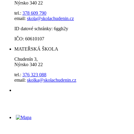
Nýrsko 340 22
tel.:
378 609 790
email:
skola@skolachudenin.cz
ID datové schránky: 6ggh2y
IČO: 60610107
MATEŘSKÁ ŠKOLA
Chudenín 3,
Nýrsko 340 22
tel.:
376 323 088
email:
skolka@skolachudenin.cz