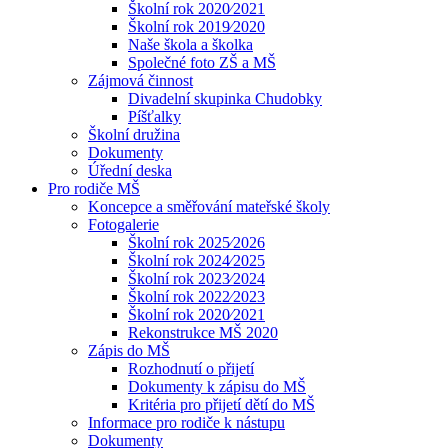
Školní rok 2020⁄2021
Školní rok 2019⁄2020
Naše škola a školka
Společné foto ZŠ a MŠ
Zájmová činnost
Divadelní skupinka Chudobky
Píšťalky
Školní družina
Dokumenty
Úřední deska
Pro rodiče MŠ
Koncepce a směřování mateřské školy
Fotogalerie
Školní rok 2025⁄2026
Školní rok 2024⁄2025
Školní rok 2023⁄2024
Školní rok 2022⁄2023
Školní rok 2020⁄2021
Rekonstrukce MŠ 2020
Zápis do MŠ
Rozhodnutí o přijetí
Dokumenty k zápisu do MŠ
Kritéria pro přijetí dětí do MŠ
Informace pro rodiče k nástupu
Dokumenty