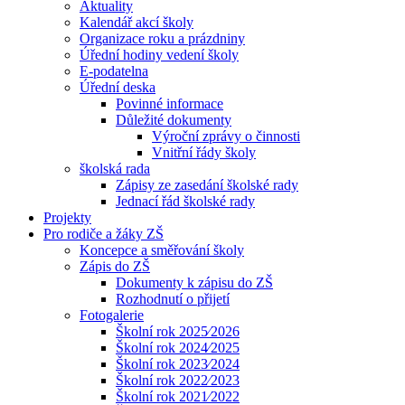
Aktuality
Kalendář akcí školy
Organizace roku a prázdniny
Úřední hodiny vedení školy
E-podatelna
Úřední deska
Povinné informace
Důležité dokumenty
Výroční zprávy o činnosti
Vnitřní řády školy
školská rada
Zápisy ze zasedání školské rady
Jednací řád školské rady
Projekty
Pro rodiče a žáky ZŠ
Koncepce a směřování školy
Zápis do ZŠ
Dokumenty k zápisu do ZŠ
Rozhodnutí o přijetí
Fotogalerie
Školní rok 2025⁄2026
Školní rok 2024⁄2025
Školní rok 2023⁄2024
Školní rok 2022⁄2023
Školní rok 2021⁄2022