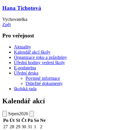
Hana Tichotová
Vychovatelka
Zpět
Pro veřejnost
Aktuality
Kalendář akcí školy
Organizace roku a prázdniny
Úřední hodiny vedení školy
E-podatelna
Úřední deska
Povinné informace
Důležité dokumenty
školská rada
Kalendář akcí
Srpen
2026
Po
Út
St
Čt
Pá
So
Ne
27
28
29
30
31
1
2